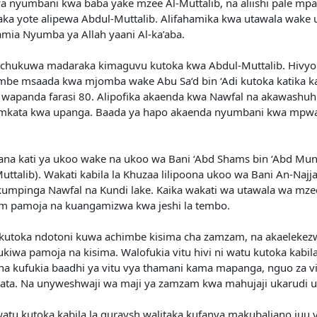
 nyumbani kwa baba yake mzee Al-Muttalib, na aliishi pale mpak
ka yote alipewa Abdul-Muttalib. Alifahamika kwa utawala wake
mia Nyumba ya Allah yaani Al-ka’aba.
l alichukuwa madaraka kimaguvu kutoka kwa Abdul-Muttalib. Hiv
 msaada kwa mjomba wake Abu Sa‘d bin ‘Adi kutoka katika kabi
 wapanda farasi 80. Alipofika akaenda kwa Nawfal na akawashu
mkata kwa upanga. Baada ya hapo akaenda nyumbani kwa mpwa 
.
ana kati ya ukoo wake na ukoo wa Bani ‘Abd Shams bin ‘Abd Muna
ttalib). Wakati kabila la Khuzaa lilipoona ukoo wa Bani An-Naj
kumpinga Nawfal na Kundi lake. Kaika wakati wa utawala wa mze
m pamoja na kuangamizwa kwa jeshi la tembo.
zo kutoka ndotoni kuwa achimbe kisima cha zamzam, na akaelek
fukiwa pamoja na kisima. Walofukia vitu hivi ni watu kutoka kabi
a kufukia baadhi ya vitu vya thamani kama mapanga, nguo za v
pata. Na unyweshwaji wa maji ya zamzam kwa mahujaji ukarudi u
atu kutoka kabila la quraysh walitaka kufanya makubaliano juu ya