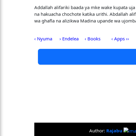
Addallah alifariki baada ya mke wake kupata uj
na hakuacha chochote katika urithi. Abdallah a
wa ghafla na alizikwa Madina upande wa ujomb
‹ Nyuma
› Endelea
‹ Books
‹ Apps ››
Author:
Rajabu