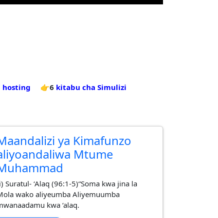
 hosting
👉6
kitabu cha Simulizi
Maandalizi ya Kimafunzo
aliyoandaliwa Mtume
Muhammad
i) Suratul- ‘Alaq (96:1-5)“Soma kwa jina la
Mola wako aliyeumba Aliyemuumba
mwanaadamu kwa ‘alaq.