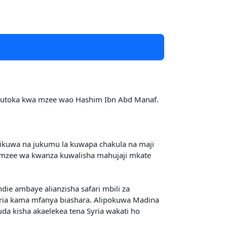
i kutoka kwa mzee wao Hashim Ibn Abd Manaf.
alikuwa na jukumu la kuwapa chakula na maji
ye mzee wa kwanza kuwalisha mahujaji mkate
die ambaye alianzisha safari mbili za
yria kama mfanya biashara. Alipokuwa Madina
da kisha akaelekea tena Syria wakati ho