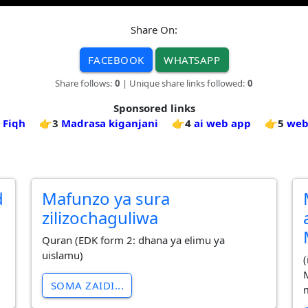
Share On:
FACEBOOK
WHATSAPP
Share follows:
0
| Unique share links followed:
0
Sponsored links
 Fiqh
👉3
Madrasa kiganjani
👉4
ai web app
👉5
web
d
Mafunzo ya sura
zilizochaguliwa
Quran (EDK form 2: dhana ya elimu ya
uislamu)
(
SOMA ZAIDI...