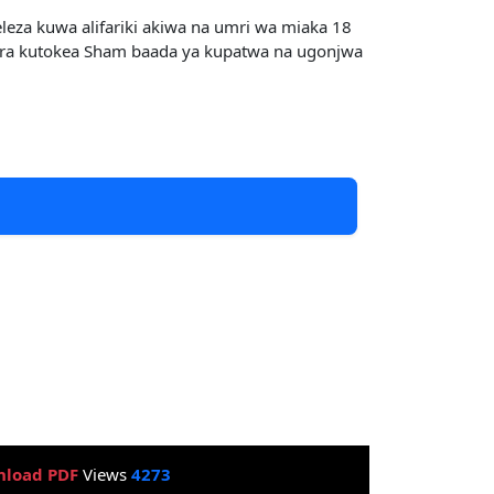
leza kuwa alifariki akiwa na umri wa miaka 18
shara kutokea Sham baada ya kupatwa na ugonjwa
load PDF
Views
4273