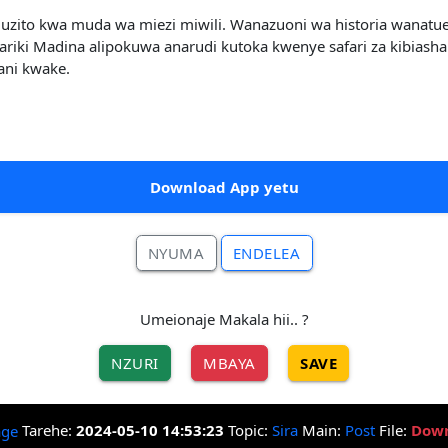
a uzito kwa muda wa miezi miwili. Wanazuoni wa historia wanatue
lifariki Madina alipokuwa anarudi kutoka kwenye safari za kibia
ani kwake.
Download App yetu
NYUMA
ENDELEA
Umeionaje Makala hii.. ?
NZURI
MBAYA
SAVE
Tarehe:
2024-05-10 14:53:23
Topic:
Sira
Main:
Post
File:
Down