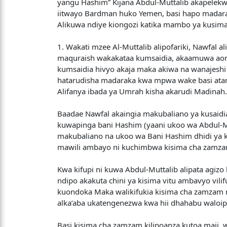
yangu Hashim” Kijana Abdul-Muttalib akapelekwa
iitwayo Bardman huko Yemen, basi hapo madara
Alikuwa ndiye kiongozi katika mambo ya kusima
1. Wakati mzee Al-Muttalib alipofariki, Nawfa
maquraish wakakataa kumsaidia, akaamuwa aombe
kumsaidia hivyo akaja maka akiwa na wanajeshi
hatarudisha madaraka kwa mpwa wake basi ata
Alifanya ibada ya Umrah kisha akarudi Madinah
Baadae Nawfal akaingia makubaliano ya kusaidi
kuwapinga bani Hashim (yaani ukoo wa Abdul-Mu
makubaliano na ukoo wa Bani Hashim dhidi ya 
mawili ambayo ni kuchimbwa kisima cha zamza
Kwa kifupi ni kuwa Abdul-Muttalib alipata agi
ndipo akakuta chini ya kisima vitu ambavyo vili
kuondoka Maka walikifukia kisima cha zamzam n
alka’aba ukatengenezwa kwa hii dhahabu waloi
Basi kisima cha zamzam kilipoanza kutoa maji, w