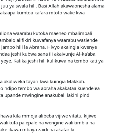
uu ya swala hili. Basi Allah akawaonesha alama
ah akaapa kumtoa kafara mtoto wake kwa
rah aliona waarabu kutoka maeneo mbalimbali
mbalo alifikiri kuwafanya waarabu wasiende
 jambo hili la Abraha. Hivyo akaingia kwenye
daa jeshi kubwa sana ili akaivunje Al-ka’aba.
eye. Katika jeshi hili kulikuwa na tembo kati ya
a akaliweka tayari kwa kuingia Makkah.
apo ndipo tembo wa abraha akakataa kuendelea
za upande mwingine anakubali lakini pindi
hawa kila mmoja alibeba vijiwe vitatu, kijiwe
 walikufa palepale na wengine walikimbia na
yake ikawa mbaya zaidi na akafariki.