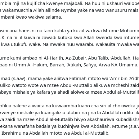
ia mji na kujificha kwenye majabali. Na huu ni ushauri walop
wakamuachia Allah ailinde Nymba yake na wao wanusuru maisha 
umbani kwao wakiwa salama.
amsini aua hamsini na tano kabla ya kuzaliwa kwa Mtume Muhamm
 na hii ilikuwa ni zawadi kutoka kwa Allah kwenda kwa mtume 
ufu kwa utukufu wake. Na mwaka huu waarabu wakauita mwaka w
ume kumi ambao ni Al-Harith, Az-Zubair, Abu Talib, ‘Abdullah,
ambao ni Umm Al-Hakim, Barrah, ‘Atikah, Safiya, Arwa NA Umaima.
d (s.a.w). mama yake aliitwa Fatimah mtoto wa ‘Amr bin ‘A’id
kuliko watoto wote wa mzee Abdul-Muttalib alikuwa mcheshi zaid
aye mishale ya kafara ya ahadi aloiweka mzee Abdul al-Muttali
ofikia balehe aliwaita na kuwaambia kiapo cha siri alichokiwek
enye mishale ya kuangalizia utabiri na jina la Abdallah ndilo li
 zaidi na mzee Abdul al-Muttalib hivyo akashauriwa kubadilisha
ana wanafaha badala ya kuchinjwa kwa Abdallah. Mtume (s.a.w
 Ibrahimu na Abdallah mtoto wa Abdul al-Muttalib.