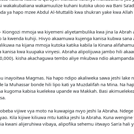
 wakakubaliana wakamuulize kuhani kutoka ukoo wa Bani Sa’ad j
Baada ya hapo mzee Abdul Al-Muttalib kwa shukran yake kwa All
 hivi:- Kiongozi mmoja wa kiyemeni aliyetambulika kwa jina la Ab
 la kwenda kuhiji. Hivyo akaamuwa kujenga kanisa kubwa sana a
likuwa na kijana mmoja kutoka katika kabila la Kinana alifahamu
 kanisa kwa kuupaka vinyesi. Abraha alipolijuwa jambo hili akaan
i (60,000). kisha akachaguwa tembo aliye mkubwa ndio akampanda y
mu inayoitwa Magmas. Na hapo ndipo akaliweka sawa jeshi lake n
 la Muhassar bonde hili lipo kati ya Muzdalifah na Mina. Na h
, na kugoma kabisa kuelekea upande wa Makkah. Basi akimueleke
sa.
liobeba vijiwe vya moto na kuwapiga nvyo jeshi la Abraha. Ndege 
. Kila kijiwe kiliuwa mtu katika jeshi la Abraha. Kuna wengine
ia kwani alijeruhiwa vibaya, alipofika sehemu iitwayo San’a hali 