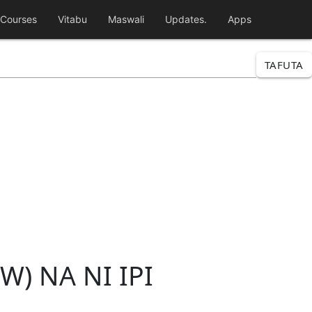
Courses
Vitabu
Maswali
Updates.
Apps
TAFUTA
) NA NI IPI