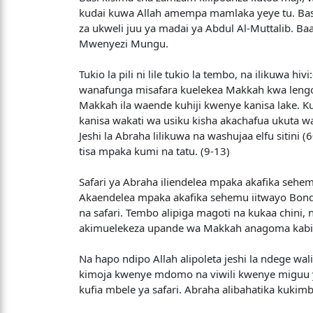
kudai kuwa Allah amempa mamlaka yeye tu. Basi
za ukweli juu ya madai ya Abdul Al-Muttalib. 
Mwenyezi Mungu.
Tukio la pili ni lile tukio la tembo, na ilikuwa
wanafunga misafara kuelekea Makkah kwa lengo
Makkah ila waende kuhiji kwenye kanisa lake. Ku
kanisa wakati wa usiku kisha akachafua ukuta wa
Jeshi la Abraha lilikuwa na washujaa elfu sitin
tisa mpaka kumi na tatu. (9-13)
Safari ya Abraha iliendelea mpaka akafika sehe
Akaendelea mpaka akafika sehemu iitwayo Bonde
na safari. Tembo alipiga magoti na kukaa chini
akimuelekeza upande wa Makkah anagoma kabi
Na hapo ndipo Allah alipoleta jeshi la ndege wa
kimoja kwenye mdomo na viwili kwenye miguu yao
kufia mbele ya safari. Abraha alibahatika kukimb