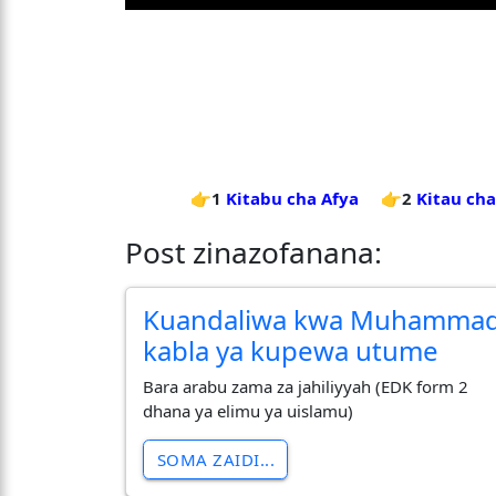
👉1
Kitabu cha Afya
👉2
Kitau cha
Post zinazofanana:
Kuandaliwa kwa Muhamma
kabla ya kupewa utume
Bara arabu zama za jahiliyyah (EDK form 2
dhana ya elimu ya uislamu)
SOMA ZAIDI...