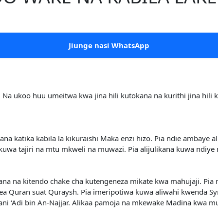
Jiunge nasi WhatsApp
a ukoo huu umeitwa kwa jina hili kutokana na kurithi jina hil
na katika kabila la kikuraishi Maka enzi hizo. Pia ndie ambaye 
kuwa tajiri na mtu mkweli na muwazi. Pia alijulikana kuwa ndi
ana na kitendo chake cha kutengeneza mikate kwa mahujaji. Pia n
rea Quran suat Quraysh. Pia imeripotiwa kuwa aliwahi kwenda S
ni ‘Adi bin An-Najjar. Alikaa pamoja na mkewake Madina kwa mu