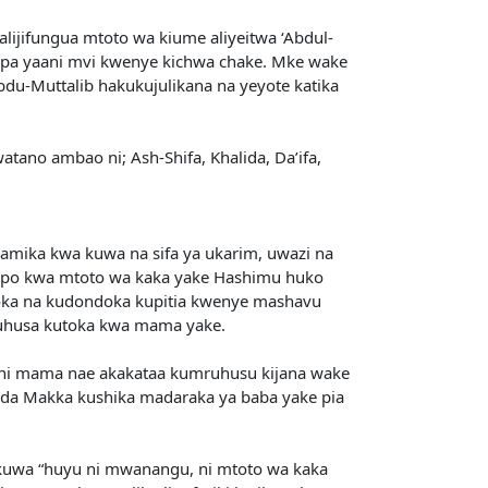
alijifungua mtoto wa kiume aliyeitwa ‘Abdul-
nyeupa yaani mvi kwenye kichwa chake. Mke wake
du-Muttalib hakukujulikana na yeyote katika
atano ambao ni; Ash-Shifa, Khalida, Da’ifa,
hamika kwa kuwa na sifa ya ukarim, uwazi na
kuwepo kwa mtoto wa kaka yake Hashimu huko
toka na kudondoka kupitia kwenye mashavu
ruhusa kutoka kwa mama yake.
ini mama nae akakataa kumruhusu kijana wake
da Makka kushika madaraka ya baba yake pia
.
 kuwa “huyu ni mwanangu, ni mtoto wa kaka