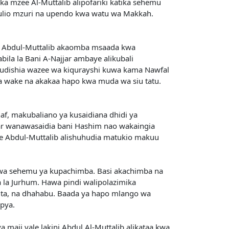
a mzee Al-Muttalib alipofariki katika sehemu
 ulio mzuri na upendo kwa watu wa Makkah.
yo Abdul-Muttalib akaomba msaada kwa
la la Bani A-Najjar ambaye alikubali
hudishia wazee wa kiqurayshi kuwa kama Nawfal
wake na akakaa hapo kwa muda wa siu tatu.
f, makubaliano ya kusaidiana dhidi ya
jar wanawasaidia bani Hashim nao wakaingia
e Abdul-Muttalib alishuhudia matukio makuu
ezwa sehemu ya kupachimba. Basi akachimba na
la la Jurhum. Hawa pindi walipolazimika
ita, na dhahabu. Baada ya hapo mlango wa
pya.
 maji yale lakini Abdul Al-Muttalib alikataa kwa