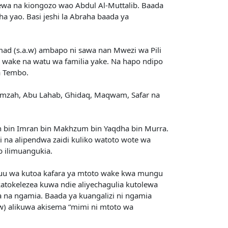
ewa na kiongozo wao Abdul Al-Muttalib. Baada
yao. Basi jeshi la Abraha baada ya
ad (s.a.w) ambapo ni sawa nan Mwezi wa Pili
wake na watu wa familia yake. Na hapo ndipo
a Tembo.
 Hamzah, Abu Lahab, Ghidaq, Maqwam, Safar na
h bin Imran bin Makhzum bin Yaqdha bin Murra.
i na alipendwa zaidi kuliko watoto wote wa
b ilimuangukia.
a juu wa kutoa kafara ya mtoto wake kwa mungu
katokelezea kuwa ndie aliyechagulia kutolewa
 na ngamia. Baada ya kuangalizi ni ngamia
) alikuwa akisema “mimi ni mtoto wa