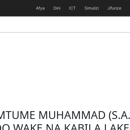
Afya
Dini
ICT
Simulizi
Jifunze
A MTUME MUHAMMAD (S.A.W
OO WAKE NA KABILA LAKE