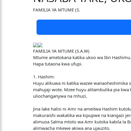
FAMILIA YA MTUME (S.
FAMILIA YA MTUME (S.A.W)
Mtume ametokana katika ukoo wa Ibn Hashimu. N
Hapa tutaona kwa ufupi.
1. Hashim:
Huyu alikuwa ni katika wazee wanaoheshimika sa
mahujaji wote. Mzee huyu alitambulika pia kwa 
uliochanganywa na mhuzi.
Jina lake halisi ni Amr na ameitwa Hashim kutok
makuraishi wakatika wa kipupwe na kiangazi je
alimuoa Salma mtoto wa Amr kutoka kabila la Ba
alimwacha mkewe akiwa ana ujauzito.