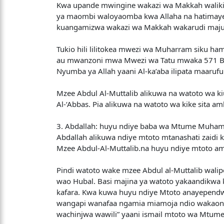
Kwa upande mwingine wakazi wa Makkah walikimb
ya maombi waloyaomba kwa Allaha na hatimaye 
kuangamizwa wakazi wa Makkah wakarudi maj
Tukio hili lilitokea mwezi wa Muharram siku h
au mwanzoni mwa Mwezi wa Tatu mwaka 571 B.K.
Nyumba ya Allah yaani Al-ka’aba ilipata maar
Mzee Abdul Al-Muttalib alikuwa na watoto wa ki
Al-‘Abbas. Pia alikuwa na watoto wa kike sita 
3. Abdallah: huyu ndiye baba wa Mtume Muhamma
Abdallah alikuwa ndiye mtoto mtanashati zaidi 
Mzee Abdul-Al-Muttalib.na huyu ndiye mtoto amb
Pindi watoto wake mzee Abdul al-Muttalib walip
wao Hubal. Basi majina ya watoto yakaandikwa kw
kafara. Kwa kuwa huyu ndiye Mtoto anayependwa
wangapi wanafaa ngamia miamoja ndio wakaonek
wachinjwa wawili” yaani ismail mtoto wa Mtume