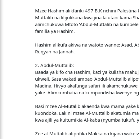
Mzee Hashim alikfariki 497 B.K nchini Palestina
Muttalib na lilijulikana kwa jina la utani kama
alimchukuwa Mtoto ‘Abdul-Muttalib na kumpelek
familia ya Hashim.
Hashim alikufa akiwa na watoto wanne; Asad, Abu
Ruqyah na Jannah.
2. Abdul-Muttalib:
Baada ya kifo cha Hashim, kazi ya kulisha mahu
ukweli. Sasa wakati ambao ‘Abdul-Muttalib alip
Madina. Hivyo akafunga safari ili akamchukuwe
yake. Alimkumbatia na kumpandisha kwenye nga
Basi mzee Al-Mutalib akaenda kwa mama yake 
kuondoka. Lakini mzee Al-Muttalib akatumia 
kwa ajili ya kuitumikia Al-kaba (nyumba tukuf
Zee al-Muttalib alipofika Makka na kijana wak