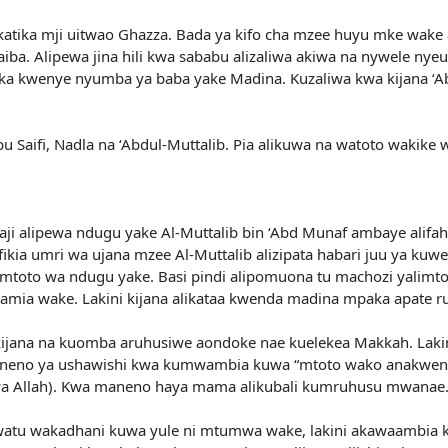
 katika mji uitwao Ghazza. Bada ya kifo cha mzee huyu mke wake 
 Shaiba. Alipewa jina hili kwa sababu alizaliwa akiwa na nywele 
a kwenye nyumba ya baba yake Madina. Kuzaliwa kwa kijana ‘Ab
 Saifi, Nadla na ‘Abdul-Muttalib. Pia alikuwa na watoto wakike w
jaji alipewa ndugu yake Al-Muttalib bin ‘Abd Munaf ambaye alifa
ofikia umri wa ujana mzee Al-Muttalib alizipata habari juu ya 
 mtoto wa ndugu yake. Basi pindi alipomuona tu machozi yalim
mia wake. Lakini kijana alikataa kwenda madina mpaka apate 
kijana na kuomba aruhusiwe aondoke nae kuelekea Makkah. Lak
maneno ya ushawishi kwa kumwambia kuwa “mtoto wako anakwen
u ya Allah). Kwa maneno haya mama alikubali kumruhusu mwanae
e watu wakadhani kuwa yule ni mtumwa wake, lakini akawaambia