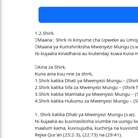
1.2.Shirk.
Maana : Shirk ni kinyume cha Upweke au Umoj
Maana ya Kumshirikisha Mwenyezi Mungu (s.w
Ni kujaalia kinadharia au kiutendaji kuwa ku
Aina za Shirk.
Kuna aina kuu nne za shirk,
1.Shirk katika Dhati ya Mwenyezi Mungu – (Shirk
2.Shirk katika Sifa za Mwenyezi Mungu – (Shirk fi
3.Shirk katika Mamlaka ya Mwenyezi Mungu – (Shi
4.Shirk katika Hukumu za Mwenyezi Mungu – (Sh
1. Shirk katika Dhati ya Mwenyezi Mungu (s.w).
Ni kujaalia au kuvinasibisha viumbe na uungu
maalum kama, kuvisujudia, kuchinja na kuviom
Rejea Qur’an (25:2-3), (22:73) na (29:41).