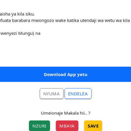
sha ya kila siku.
ta barabara mwongozo wake katika utendaji wa wetu wa kila ki
Mwenyezi Mungu) na
Download App yetu
NYUMA
ENDELEA
Umeionaje Makala hii.. ?
NZURI
MBAYA
SAVE