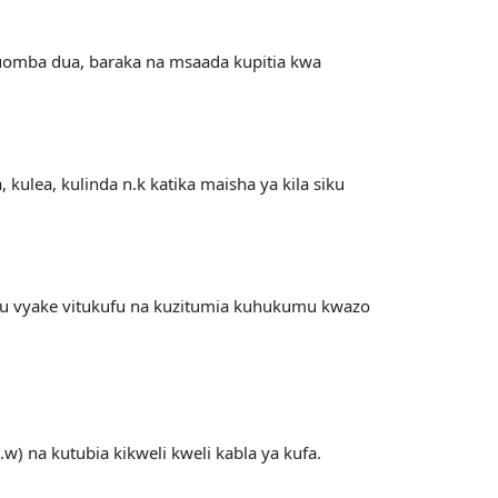
kuomba dua, baraka na msaada kupitia kwa
ulea, kulinda n.k katika maisha ya kila siku
abu vyake vitukufu na kuzitumia kuhukumu kwazo
) na kutubia kikweli kweli kabla ya kufa.