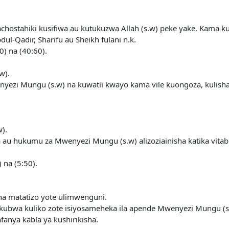
hostahiki kusifiwa au kutukuzwa Allah (s.w) peke yake. Kama 
-Qadir, Sharifu au Sheikh fulani n.k.
0) na (40:60).
w).
zi Mungu (s.w) na kuwatii kwayo kama vile kuongoza, kulisha, k
).
 au hukumu za Mwenyezi Mungu (s.w) alizoziainisha katika vit
) na (5:50).
ha matatizo yote ulimwenguni.
 kubwa kuliko zote isiyosameheka ila apende Mwenyezi Mungu (s.w
anya kabla ya kushirikisha.