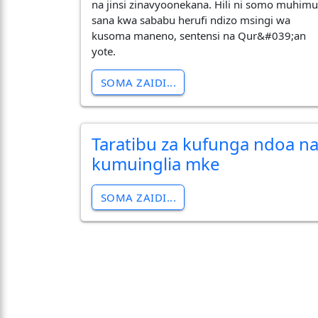
na jinsi zinavyoonekana. Hili ni somo muhim
sana kwa sababu herufi ndizo msingi wa
kusoma maneno, sentensi na Qur&#039;an
yote.
SOMA ZAIDI...
Taratibu za kufunga ndoa n
kumuinglia mke
SOMA ZAIDI...