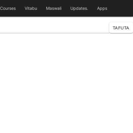
Courses
Vitabu
Maswali
Updates.
Apps
TAFUTA