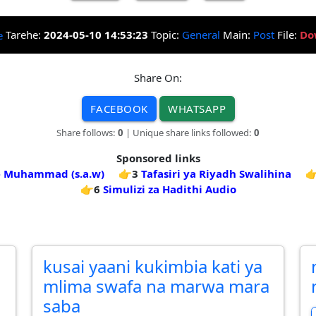
Tarehe:
2024-05-10 14:53:23
Topic:
General
Main:
Post
File:
Do
Share On:
FACEBOOK
WHATSAPP
Share follows:
0
| Unique share links followed:
0
Sponsored links
e Muhammad (s.a.w)
👉3
Tafasiri ya Riyadh Swalihina

👉6
Simulizi za Hadithi Audio
kusai yaani kukimbia kati ya
mlima swafa na marwa mara
saba