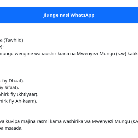
Jiunge nasi WhatsApp
a (Tawhiid)
):
na miungu wengine wanaoshirikiana na Mwenyezi Mungu (s.w) kat
 fiy Dhaat).
y Sifaat).
rk fiy Ikhtiyaar).
irk fiy Ah-kaam).
 kwa kuvipa majina rasmi kama washirika wa Mwenyezi Mungu (s
ba msaada.