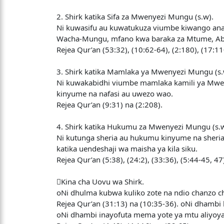
2. Shirk katika Sifa za Mwenyezi Mungu (s.w).
Ni kuwasifu au kuwatukuza viumbe kiwango anac
Wacha-Mungu, mfano kwa baraka za Mtume, Abdul
Rejea Qur’an (53:32), (10:62-64), (2:180), (17:11
3. Shirk katika Mamlaka ya Mwenyezi Mungu (s.
Ni kuwakabidhi viumbe mamlaka kamili ya Mwenye
kinyume na nafasi au uwezo wao.
Rejea Qur’an (9:31) na (2:208).
4. Shirk katika Hukumu za Mwenyezi Mungu (s.w
Ni kutunga sheria au hukumu kinyume na sheria
katika uendeshaji wa maisha ya kila siku.
Rejea Qur’an (5:38), (24:2), (33:36), (5:44-45, 47
Kina cha Uovu wa Shirk.
oNi dhulma kubwa kuliko zote na ndio chanzo c
Rejea Qur’an (31:13) na (10:35-36). oNi dhambi
oNi dhambi inayofuta mema yote ya mtu aliyoyaf