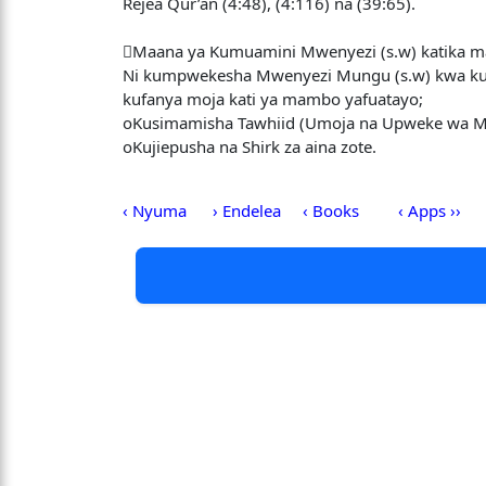
Rejea Qur’an (4:48), (4:116) na (39:65).
Maana ya Kumuamini Mwenyezi (s.w) katika mai
Ni kumpwekesha Mwenyezi Mungu (s.w) kwa kufua
kufanya moja kati ya mambo yafuatayo;
oKusimamisha Tawhiid (Umoja na Upweke wa 
oKujiepusha na Shirk za aina zote.
‹ Nyuma
› Endelea
‹ Books
‹ Apps ››