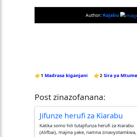
Author:
Rajabu
👉1
Madrasa kiganjani
👉2
Sira ya Mtum
Post zinazofanana:
Jifunze herufi za Kiarabu
Katika somo hili tutajifunza herufi za Kiarabu
(Alifbai), majina yake, namna zinavyotamkwa,