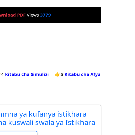
wnload PDF
Views
3779
4
kitabu cha Simulizi
👉5
Kitabu cha Afya
nmna ya kufanya istikhara
na kuswali swala ya Istikhara