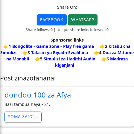
Share On:
FACEBOOK
WHATSAPP
Share follows:
0
| Unique share links followed:
0
Sponsored links
👉1
Bongolite - Game zone - Play free game
👉2
kitabu cha
Simulizi
👉3
Tafasiri ya Riyadh Swalihina
👉4
Dua za Mitume
na Manabii
👉5
Simulizi za Hadithi Audio
👉6
Madrasa
kiganjani
Post zinazofanana:
dondoo 100 za Afya
Basi tambua haya;- 21.
SOMA ZAIDI...