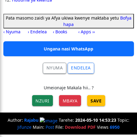
Pata masomo zaidi ya Afya ukiwa kwenye maktaba yetu
Bofya
hapa
‹ Nyuma
› Endelea
‹ Books
‹ Apps ››
Ungana nasi WhatsApp
NYUMA
ENDELEA
Umeionaje Makala hii.. ?
NZURI
MBAYA
SAVE
Author:
Rajabu
Tarehe:
2024-05-10 14:53:23
Topic:
Jifunze
Main:
Post
File:
Download PDF
Views
6950