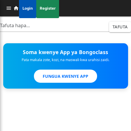
Login
Register
TAFUTA
Soma kwenye App ya Bongoclass
Pata makala zote, kozi, na maswali kwa urahisi zaidi.
FUNGUA KWENYE APP