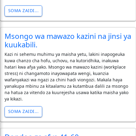
SOMA ZAIDI...
Msongo wa mawazo kazini na jinsi ya
kuukabili.
Kazi ni sehemu muhimu ya maisha yetu, lakini inapogeuka
kuwa chanzo cha hofu, uchovu, na kutoridhika, inakuwa
hatari kwa afya yako. Msongo wa mawazo kazini (workplace
stress) ni changamoto inayowapata wengi, kuanzia
wafanyakazi wa ngazi za chini hadi viongozi. Makala haya
yanakupa mbinu za kitaalamu za kutambua dalili za msongo
na hatua za vitendo za kuurejesha usawa katika maisha yako
ya kikazi.
SOMA ZAIDI...