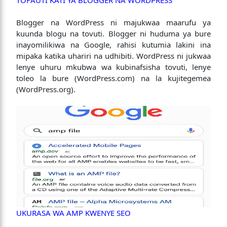
TOFAUTI KATI YA BLOGGER NA WORDPRESS
Blogger na WordPress ni majukwaa maarufu ya
kuunda blogu na tovuti. Blogger ni huduma ya bure
inayomilikiwa na Google, rahisi kutumia lakini ina
mipaka katika uhariri na udhibiti. WordPress ni jukwaa
lenye uhuru mkubwa wa kubinafsisha tovuti, lenye
toleo la bure (WordPress.com) na la kujitegemea
(WordPress.org).
UKURASA WA AMP KWENYE SEO