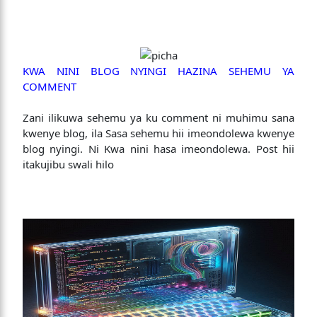
KWA NINI BLOG NYINGI HAZINA SEHEMU YA
COMMENT
Zani ilikuwa sehemu ya ku comment ni muhimu sana
kwenye blog, ila Sasa sehemu hii imeondolewa kwenye
blog nyingi. Ni Kwa nini hasa imeondolewa. Post hii
itakujibu swali hilo