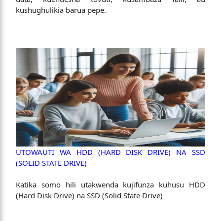
kushughulikia barua pepe.
UTOWAUTI WA HDD (HARD DISK DRIVE) NA SSD
(SOLID STATE DRIVE)
Katika somo hili utakwenda kujifunza kuhusu HDD
(Hard Disk Drive) na SSD (Solid State Drive)