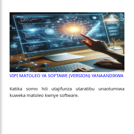
VIPI MATOLEO YA SOFTAWE (VERSION) YANAANDIKWA
Katika somo hili utajifunza utaratibu unaotumiwa
kuweka matoleo kwnye software.