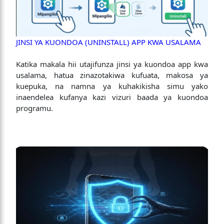
JINSI YA KUONDOA (UNINSTALL) APP KWA USALAMA
Katika makala hii utajifunza jinsi ya kuondoa app kwa
usalama, hatua zinazotakiwa kufuata, makosa ya
kuepuka, na namna ya kuhakikisha simu yako
inaendelea kufanya kazi vizuri baada ya kuondoa
programu.