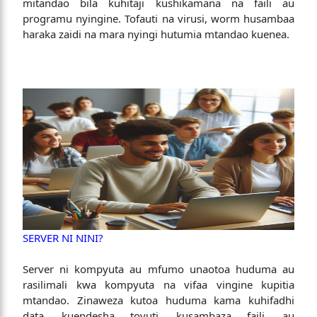
mitandao bila kuhitaji kushikamana na faili au
programu nyingine. Tofauti na virusi, worm husambaa
haraka zaidi na mara nyingi hutumia mtandao kuenea.
SERVER NI NINI?
Server ni kompyuta au mfumo unaotoa huduma au
rasilimali kwa kompyuta na vifaa vingine kupitia
mtandao. Zinaweza kutoa huduma kama kuhifadhi
data, kuendesha tovuti, kusambaza faili, au