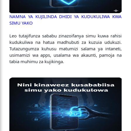
NAMNA YA KUJILINDA DHIDI YA KUDUKULIWA KWA
SIMU YAKO
Leo tutajifunza sababu zinazoifanya simu kuwa rahisi
kudukuliwa na hatua madhubuti za kuzuia udukuzi.
Tutazungumza kuhusu matumizi salama ya intaneti,
usimamizi wa apps, usalama wa akaunti, pamoja na
tabia muhimu za kujikinga.