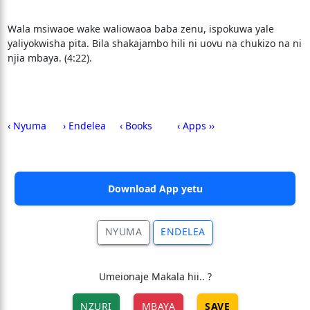
Wala msiwaoe wake waliowaoa baba zenu, ispokuwa yale
yaliyokwisha pita. Bila shakajambo hili ni uovu na chukizo na ni
njia mbaya. (4:22).
‹ Nyuma
› Endelea
‹ Books
‹ Apps ››
Download App yetu
NYUMA
ENDELEA
Umeionaje Makala hii.. ?
NZURI
MBAYA
SAVE