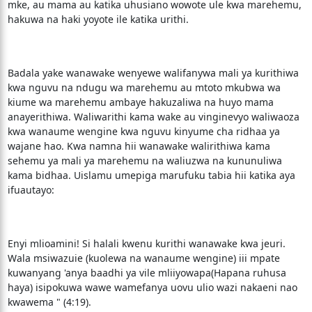
mke, au mama au katika uhusiano wowote ule kwa marehemu,
hakuwa na haki yoyote ile katika urithi.
Badala yake wanawake wenyewe walifanywa mali ya kurithiwa
kwa nguvu na ndugu wa marehemu au mtoto mkubwa wa
kiume wa marehemu ambaye hakuzaliwa na huyo mama
anayerithiwa. Waliwarithi kama wake au vinginevyo waliwaoza
kwa wanaume wengine kwa nguvu kinyume cha ridhaa ya
wajane hao. Kwa namna hii wanawake walirithiwa kama
sehemu ya mali ya marehemu na waliuzwa na kununuliwa
kama bidhaa. Uislamu umepiga marufuku tabia hii katika aya
ifuautayo:
Enyi mlioamini! Si halali kwenu kurithi wanawake kwa jeuri.
Wala msiwazuie (kuolewa na wanaume wengine) iii mpate
kuwanyang 'anya baadhi ya vile mliiyowapa(Hapana ruhusa
haya) isipokuwa wawe wamefanya uovu ulio wazi nakaeni nao
kwawema " (4:19).