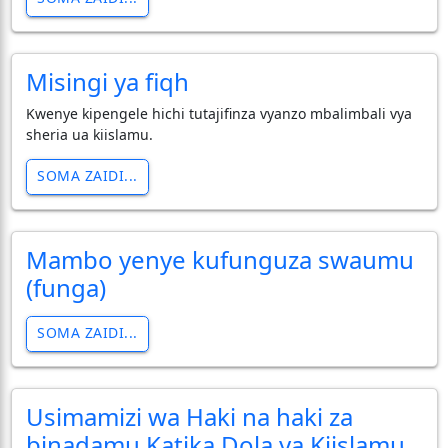
Misingi ya fiqh
Kwenye kipengele hichi tutajifinza vyanzo mbalimbali vya
sheria ua kiislamu.
SOMA ZAIDI...
Mambo yenye kufunguza swaumu
(funga)
SOMA ZAIDI...
Usimamizi wa Haki na haki za
binadamu Katika Dola ya Kiislamu