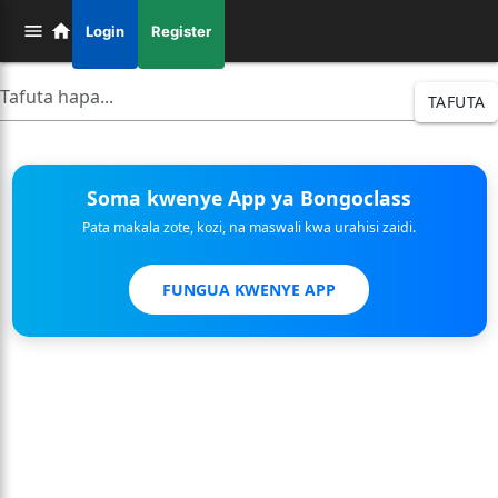
Login
Register
TAFUTA
Soma kwenye App ya Bongoclass
Pata makala zote, kozi, na maswali kwa urahisi zaidi.
FUNGUA KWENYE APP