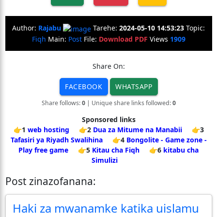
Author:
Rajabu
Tarehe:
2024-05-10 14:53:23
Topic:
Fiqh
Main:
Post
File:
Download PDF
Views
1909
Share On:
FACEBOOK
WHATSAPP
Share follows:
0
| Unique share links followed:
0
Sponsored links
👉1
web hosting
👉2
Dua za Mitume na Manabii
👉3
Tafasiri ya Riyadh Swalihina
👉4
Bongolite - Game zone -
Play free game
👉5
Kitau cha Fiqh
👉6
kitabu cha
Simulizi
Post zinazofanana:
Haki za mwanamke katika uislamu