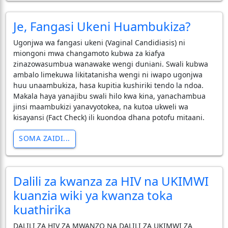
​Je, Fangasi Ukeni Huambukiza?
​Ugonjwa wa fangasi ukeni (Vaginal Candidiasis) ni
miongoni mwa changamoto kubwa za kiafya
zinazowasumbua wanawake wengi duniani. Swali kubwa
ambalo limekuwa likitatanisha wengi ni iwapo ugonjwa
huu unaambukiza, hasa kupitia kushiriki tendo la ndoa.
Makala haya yanajibu swali hilo kwa kina, yanachambua
jinsi maambukizi yanavyotokea, na kutoa ukweli wa
kisayansi (Fact Check) ili kuondoa dhana potofu mitaani.
SOMA ZAIDI...
Dalili za kwanza za HIV na UKIMWI
kuanzia wiki ya kwanza toka
kuathirika
DALILI ZA HIV ZA MWANZO NA DALILI ZA UKIMWI ZA