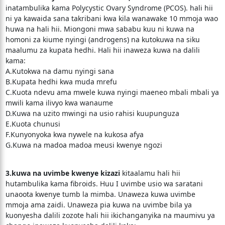
inatambulika kama Polycystic Ovary Syndrome (PCOS). hali hii
ni ya kawaida sana takribani kwa kila wanawake 10 mmoja wao
huwa na hali hii. Miongoni mwa sababu kuu ni kuwa na
homoni za kiume nyingi (androgens) na kutokuwa na siku
maalumu za kupata hedhi. Hali hii inaweza kuwa na dalili
kama:
A.Kutokwa na damu nyingi sana
B.Kupata hedhi kwa muda mrefu
C.Kuota ndevu ama mwele kuwa nyingi maeneo mbali mbali ya
mwili kama ilivyo kwa wanaume
D.Kuwa na uzito mwingi na usio rahisi kuupunguza
E.Kuota chunusi
F.Kunyonyoka kwa nywele na kukosa afya
G.Kuwa na madoa madoa meusi kwenye ngozi
3.kuwa na uvimbe kwenye kizazi
kitaalamu hali hii
hutambulika kama fibroids. Huu I uvimbe usio wa saratani
unaoota kwenye tumb la mimba. Unaweza kuwa uvimbe
mmoja ama zaidi. Unaweza pia kuwa na uvimbe bila ya
kuonyesha dalili zozote hali hii ikichanganyika na maumivu ya