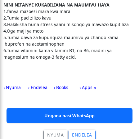
NINI NIFANYE KUKABILIANA NA MAUMIVU HAYA
1.fanya mazoezi mara kwa mara
2.Tumia pad zilizo kavu
3.Hakikisha huna stress yaani misongo ya mawazo kupitiliza
4.Oga maji ya moto
5.Tumia dawa za kupunguza maumivu ya chango kama
ibuprofen na acetaminophen
6.Tumia vitamini kama vitamini B1, na B6, madini ya
magnesium na omega-3 fatty acid.
‹ Nyuma
› Endelea
‹ Books
‹ Apps ››
Ungana nasi WhatsApp
NYUMA
ENDELEA