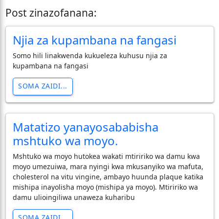
Post zinazofanana:
Njia za kupambana na fangasi
Somo hili linakwenda kukueleza kuhusu njia za
kupambana na fangasi
SOMA ZAIDI...
Matatizo yanayosababisha
mshtuko wa moyo.
Mshtuko wa moyo hutokea wakati mtiririko wa damu kwa
moyo umezuiwa, mara nyingi kwa mkusanyiko wa mafuta,
cholesterol na vitu vingine, ambayo huunda plaque katika
mishipa inayolisha moyo (mishipa ya moyo). Mtiririko wa
damu ulioingiliwa unaweza kuharibu
SOMA ZAIDI...