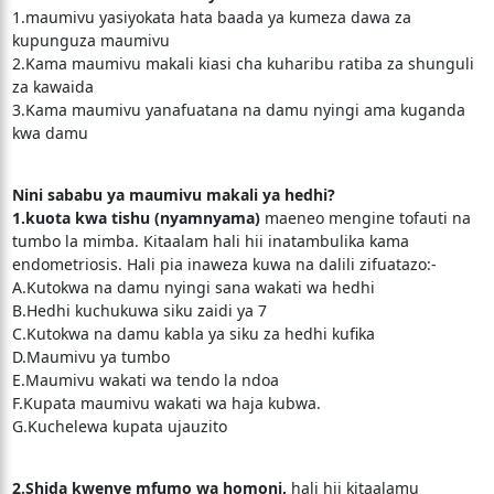
1.maumivu yasiyokata hata baada ya kumeza dawa za
kupunguza maumivu
2.Kama maumivu makali kiasi cha kuharibu ratiba za shunguli
za kawaida
3.Kama maumivu yanafuatana na damu nyingi ama kuganda
kwa damu
Nini sababu ya maumivu makali ya hedhi?
1.kuota kwa tishu (nyamnyama)
maeneo mengine tofauti na
tumbo la mimba. Kitaalam hali hii inatambulika kama
endometriosis. Hali pia inaweza kuwa na dalili zifuatazo:-
A.Kutokwa na damu nyingi sana wakati wa hedhi
B.Hedhi kuchukuwa siku zaidi ya 7
C.Kutokwa na damu kabla ya siku za hedhi kufika
D.Maumivu ya tumbo
E.Maumivu wakati wa tendo la ndoa
F.Kupata maumivu wakati wa haja kubwa.
G.Kuchelewa kupata ujauzito
2.Shida kwenye mfumo wa homoni,
hali hii kitaalamu