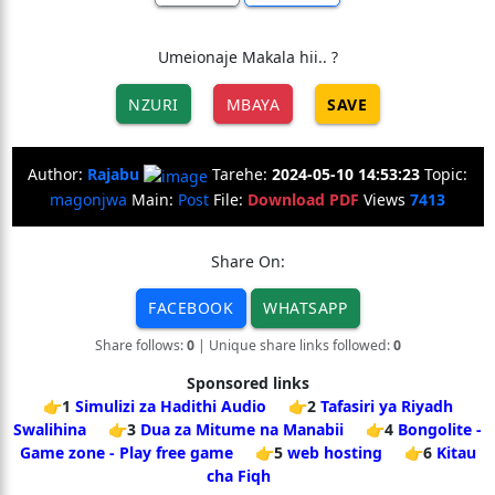
Umeionaje Makala hii.. ?
NZURI
MBAYA
SAVE
Author:
Rajabu
Tarehe:
2024-05-10 14:53:23
Topic:
magonjwa
Main:
Post
File:
Download PDF
Views
7413
Share On:
FACEBOOK
WHATSAPP
Share follows:
0
| Unique share links followed:
0
Sponsored links
👉1
Simulizi za Hadithi Audio
👉2
Tafasiri ya Riyadh
Swalihina
👉3
Dua za Mitume na Manabii
👉4
Bongolite -
Game zone - Play free game
👉5
web hosting
👉6
Kitau
cha Fiqh