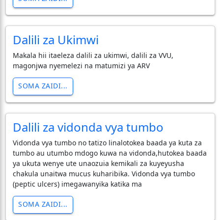
Dalili za Ukimwi
Makala hii itaeleza dalili za ukimwi, dalili za VVU,
magonjwa nyemelezi na matumizi ya ARV
SOMA ZAIDI...
Dalili za vidonda vya tumbo
Vidonda vya tumbo no tatizo linalotokea baada ya kuta za
tumbo au utumbo mdogo kuwa na vidonda,hutokea baada
ya ukuta wenye ute unaozuia kemikali za kuyeyusha
chakula unaitwa mucus kuharibika. Vidonda vya tumbo
(peptic ulcers) imegawanyika katika ma
SOMA ZAIDI...