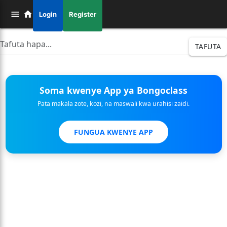
Login
Register
TAFUTA
Soma kwenye App ya Bongoclass
Pata makala zote, kozi, na maswali kwa urahisi zaidi.
FUNGUA KWENYE APP