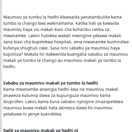
Maumivu ya tumbo la hedhi kikawaida yanatambulika kama
tumbo la chango kwa wakinamama. Katika hali ya kawaida
maumivu haya sio makali kiasi cha kuharibu ratiba za
mwanamke. Lakini hutokea wakati mwingine yakawa makali
sana kiasi cha kupelekwa hospitali, ama mwanamke kushindwa
kufanya shughuli zake. Sasa nini sababu ya maumivu haya
kupitiliza? Makala hii itakwenda kuangalia sababu za maumivu
makali ya tumbo la chango au maumivu makali ya tumbo la
hedhi.
Sababu za maumivu makali ya tumbo la hedhi
Kama mwanamke anaingia hedhi kwa na maumivu makali
anaweza kutumia dawa za kupunguza maumivu kama
ibuprofen. Lakini kama kuna sababu nyingine zinazopelekea
maumivu kuwa makali hata akimeza dawa hii maumivu
yatakuwa ni yenye kuendelea.
Dalili za maumivu makali ya hedhi ni