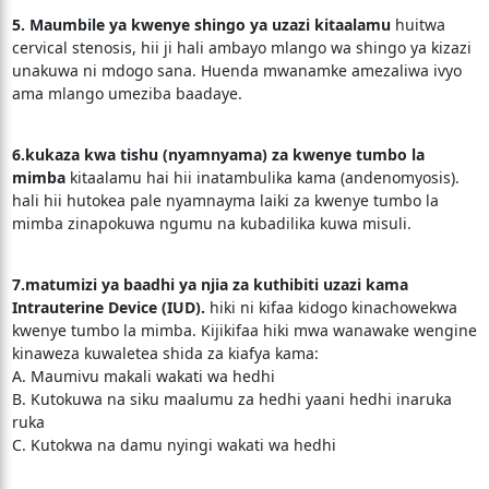
5. Maumbile ya kwenye shingo ya uzazi kitaalamu
huitwa
cervical stenosis, hii ji hali ambayo mlango wa shingo ya kizazi
unakuwa ni mdogo sana. Huenda mwanamke amezaliwa ivyo
ama mlango umeziba baadaye.
6.kukaza kwa tishu (nyamnyama) za kwenye tumbo la
mimba
kitaalamu hai hii inatambulika kama (andenomyosis).
hali hii hutokea pale nyamnayma laiki za kwenye tumbo la
mimba zinapokuwa ngumu na kubadilika kuwa misuli.
7.matumizi ya baadhi ya njia za kuthibiti uzazi kama
Intrauterine Device (IUD).
hiki ni kifaa kidogo kinachowekwa
kwenye tumbo la mimba. Kijikifaa hiki mwa wanawake wengine
kinaweza kuwaletea shida za kiafya kama:
A. Maumivu makali wakati wa hedhi
B. Kutokuwa na siku maalumu za hedhi yaani hedhi inaruka
ruka
C. Kutokwa na damu nyingi wakati wa hedhi