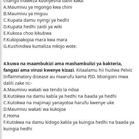
chango inaweza kuonyesha dalili kaka:
A.Maumivu ya mgongo kwa chini
B.Maumivu ya miguu
C.Kupata damu nyingi ya hedhi
D.Kupata hedhi zaidi ya wiki
E.Kukosa choo kikubwa
F.Kukojoakojoa mara kwa mara
G.Kushindwa kumaliza mkojo wote.
4.kuwa na maambukizi ama mashambulizi ya bakteria,
fangasi ama virusi kwenye kizazi
. Kitaalamu hii huitwa Pelvic
Inflammatory disease au maarufu kama PID. Miongoni mwa
dalili zake ni:-
A.Maumivu wakati wa tendo la ndoa
B.Kutokwa na damu kabla ya hedhi na baada ya hedhi
C.Kutokwa na majimaji yanayotoa harufu kwenye uke
D.Maumivu wakati wa kukojoa
E.Homa
F.Kutokwa na damu kidogo kabla ya kuingia hedhi na baada ya
kuingia hedhi