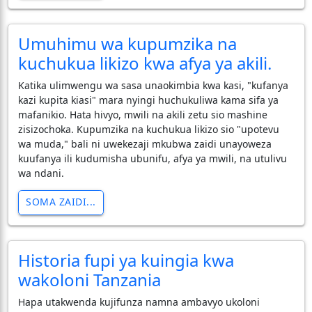
Umuhimu wa kupumzika na
kuchukua likizo kwa afya ya akili.
Katika ulimwengu wa sasa unaokimbia kwa kasi, "kufanya
kazi kupita kiasi" mara nyingi huchukuliwa kama sifa ya
mafanikio. Hata hivyo, mwili na akili zetu sio mashine
zisizochoka. Kupumzika na kuchukua likizo sio "upotevu
wa muda," bali ni uwekezaji mkubwa zaidi unayoweza
kuufanya ili kudumisha ubunifu, afya ya mwili, na utulivu
wa ndani.
SOMA ZAIDI...
Historia fupi ya kuingia kwa
wakoloni Tanzania
Hapa utakwenda kujifunza namna ambavyo ukoloni