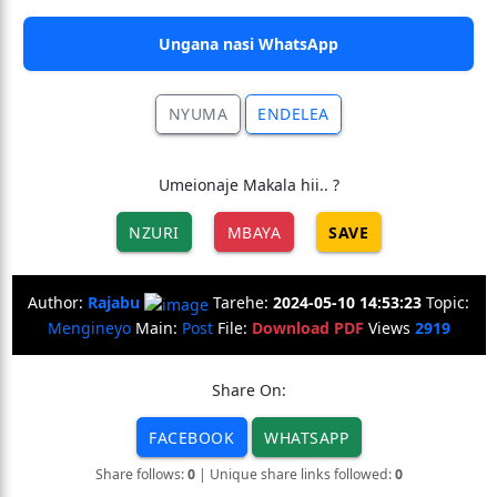
Ungana nasi WhatsApp
NYUMA
ENDELEA
Umeionaje Makala hii.. ?
NZURI
MBAYA
SAVE
Author:
Rajabu
Tarehe:
2024-05-10 14:53:23
Topic:
Mengineyo
Main:
Post
File:
Download PDF
Views
2919
Share On:
FACEBOOK
WHATSAPP
Share follows:
0
| Unique share links followed:
0