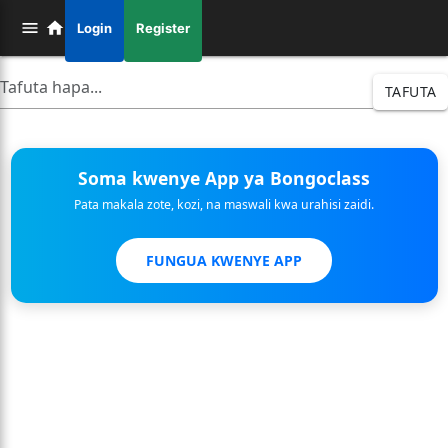
Login
Register
TAFUTA
Soma kwenye App ya Bongoclass
Pata makala zote, kozi, na maswali kwa urahisi zaidi.
FUNGUA KWENYE APP