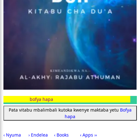
Pata vitabu mbalimbali kutoka kwenye maktaba yetu
Bofya
hapa
‹ Nyuma
› Endelea
‹ Books
‹ Apps ››