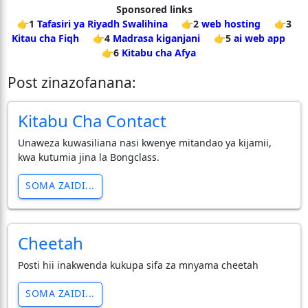
Sponsored links
👉1
Tafasiri ya Riyadh Swalihina
👉2
web hosting
👉3
Kitau cha Fiqh
👉4
Madrasa kiganjani
👉5
ai web app
👉6
Kitabu cha Afya
Post zinazofanana:
Kitabu Cha Contact
Unaweza kuwasiliana nasi kwenye mitandao ya kijamii,
kwa kutumia jina la Bongclass.
SOMA ZAIDI...
Cheetah
Posti hii inakwenda kukupa sifa za mnyama cheetah
SOMA ZAIDI...