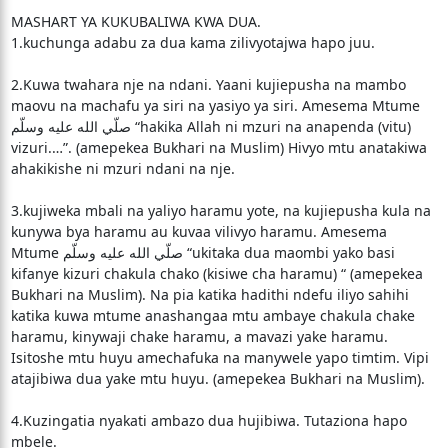
MASHART YA KUKUBALIWA KWA DUA.
1.kuchunga adabu za dua kama zilivyotajwa hapo juu.
2.Kuwa twahara nje na ndani. Yaani kujiepusha na mambo
maovu na machafu ya siri na yasiyo ya siri. Amesema Mtume
صلّي الله عليه وسلّم “hakika Allah ni mzuri na anapenda (vitu)
vizuri.…”. (amepekea Bukhari na Muslim) Hivyo mtu anatakiwa
ahakikishe ni mzuri ndani na nje.
3.kujiweka mbali na yaliyo haramu yote, na kujiepusha kula na
kunywa bya haramu au kuvaa vilivyo haramu. Amesema
Mtume صلّي الله عليه وسلّم “ukitaka dua maombi yako basi
kifanye kizuri chakula chako (kisiwe cha haramu) “ (amepekea
Bukhari na Muslim). Na pia katika hadithi ndefu iliyo sahihi
katika kuwa mtume anashangaa mtu ambaye chakula chake
haramu, kinywaji chake haramu, a mavazi yake haramu.
Isitoshe mtu huyu amechafuka na manywele yapo timtim. Vipi
atajibiwa dua yake mtu huyu. (amepekea Bukhari na Muslim).
4.Kuzingatia nyakati ambazo dua hujibiwa. Tutaziona hapo
mbele.