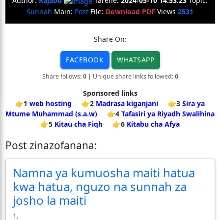
Author:
Rajabu
Tarehe:
2024-05-10 14:53:23
Topic:
Sunnah
Main:
Post
File:
Download PDF
Views
2531
Share On:
FACEBOOK
WHATSAPP
Share follows:
0
| Unique share links followed:
0
Sponsored links
👉1
web hosting
👉2
Madrasa kiganjani
👉3
Sira ya
Mtume Muhammad (s.a.w)
👉4
Tafasiri ya Riyadh Swalihina
👉5
Kitau cha Fiqh
👉6
Kitabu cha Afya
Post zinazofanana:
Namna ya kumuosha maiti hatua
kwa hatua, nguzo na sunnah za
josho la maiti
1.