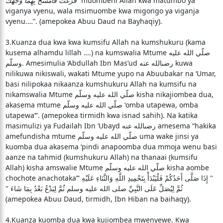
فَرَغْتَ فَامْسَحْ بِهِمَا وَجْهَكَ
“muombeni Allah kwa matumbo ya
viganya vyenu, wala msimuombe kwa migongo ya viganja
vyenu.…”. (amepokea Abuu Daud na Bayhaqiy).
3.Kuanza dua kwa kwa kumsifu Allah na kumshukuru (kama
kusema alhamdu lillah ….) na kumswalia Mtume صلّي الله عليه
وسلّم. Amesimulia ‘Abdullah Ibn Mas’ud رضىالله عنه kuwa
nilikuwa nikiswali, wakati Mtume yupo na Abuubakar na ‘Umar,
basi nilipokaa nikaanza kumshukuru Allah na kumsifu na
nikamswalia Mtume صلّي الله عليه وسلّم kisha nikajiombea dua,
akasema mtume صلّي الله عليه وسلّم ‘omba utapewa, omba
utapewa’”. (amepokea tirmidh kwa isnad sahih). Na katika
masimulizi ya Fudailah Ibn ‘Ubayd رضىالله عنه amesema “hakika
amefundisha mtume صلّي الله عليه وسلّم uma wake jinsi ya
kuomba dua akasema ‘pindi anapoomba dua mmoja wenu basi
aanze na tahmid (kumshukuru Allah) na thanaai (kumsifu
Allah) kisha amswalie Mtume صلّي الله عليه وسلّم kisha aombe
chochote anachotaka’” ‏"‏ إِذَا صَلَّى أَحَدُكُمْ فَلْيَبْدَأْ بِتَحْمِيدِ اللَّهِ وَالثَّنَاءِ عَلَيْهِ
ثُمَّ لِيُصَلِّ عَلَى النَّبِيِّ صلى الله عليه وسلم ثُمَّ لِيَدْعُ بَعْدُ بِمَا شَاءَ ‏"‏
(amepokea Abuu Daud, tirmidh, Ibn Hiban na baihaqy).
4.Kuanza kuomba dua kwa kujiombea mwenyewe. Kwa