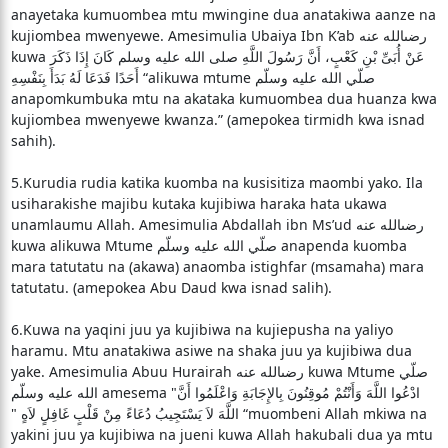
anayetaka kumuombea mtu mwingine dua anatakiwa aanze na
kujiombea mwenyewe. Amesimulia Ubaiya Ibn K’ab رضىالله عنه
kuwa عَنْ أُبَىِّ بْنِ كَعْبٍ، أَنَّ رَسُولَ اللَّهِ صلى الله عليه وسلم كَانَ إِذَا ذَكَرَ
أَحَدًا فَدَعَا لَهُ بَدَأَ بِنَفْسِهِ “alikuwa mtume صلّي الله عليه وسلّم
anapomkumbuka mtu na akataka kumuombea dua huanza kwa
kujiombea mwenyewe kwanza.” (amepokea tirmidh kwa isnad
sahih).
5.Kurudia rudia katika kuomba na kusisitiza maombi yako. Ila
usiharakishe majibu kutaka kujibiwa haraka hata ukawa
unamlaumu Allah. Amesimulia Abdallah ibn Ms’ud رضىالله عنه
kuwa alikuwa Mtume صلّي الله عليه وسلّم anapenda kuomba
mara tatutatu na (akawa) anaomba istighfar (msamaha) mara
tatutatu. (amepokea Abu Daud kwa isnad salih).
6.Kuwa na yaqini juu ya kujibiwa na kujiepusha na yaliyo
haramu. Mtu anatakiwa asiwe na shaka juu ya kujibiwa dua
yake. Amesimulia Abuu Hurairah رضىالله عنه kuwa Mtume صلّي
الله عليه وسلّم amesema "‏ ادْعُوا اللَّهَ وَأَنْتُمْ مُوقِنُونَ بِالإِجَابَةِ وَاعْلَمُوا أَنَّ
اللَّهَ لاَ يَسْتَجِيبُ دُعَاءً مِنْ قَلْبٍ غَافِلٍ لاَهٍ ‏"‏ “muombeni Allah mkiwa na
yakini juu ya kujibiwa na jueni kuwa Allah hakubali dua ya mtu