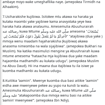
ambaye moyo wake umeghafilika naye. (amepokea Tirmidh na
Alhaakim).
7.Usiharakishe kujibiwa. Isitokee mtu akawa na haraka ya
kutaka maombi yake yajibiwe kama anavyotaka yeye kwa
haraka hata akawa analaumu. Amesemulia Abuuhurairah
رضىالله عنه kuwa Mtume صلّي الله عليه وسلّم amesema "‏ يُسْتَجَابُ
لأَحَدِكُمْ مَا لَمْ يَعْجَلْ يَقُولُ دَعَوْتُ فَلَمْ يُسْتَجَبْ لِي ‏" “atajibiwa (dua yake )
mmoja wenu maadam hajaharakisha (kujibiwa) akawa
anasema nimeomba na wala sijajibiwa”. (amepokea Bukhari na
Muslim). Na katika masimulizi mengine ya Abuuhrairah kuwa
mtume amesema “hataacha mja kujibiwa dua yake maadam
hajaomba madhamdhi au kukata udugu”. (amepokea Muslim
na Abuu Daud). Hii ina maana dua itajibiwa tu ila isiwe ya
kuomba madhambi au kukata udugu.
8.Kuitikia “aamiin”. Mwenye kuomba dua basi aitikie “aamiin”
eidha awe mwenyewe pekee au yupo na kundi la watu.
Amesimulia Abuuhurairah رضىالله عنه kuwa Mtume صلّي الله
عليه وسلّم “atakapoomba dua mmoja wenu basi na aitikie
‘aamiin’ mwenyewe’”. (amepokea Ibn ‘Adiy).