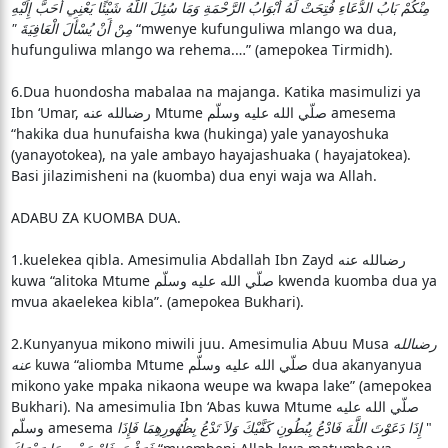
مِنْكُمْ بَابُ الدُّعَاءِ فُتِحَتْ لَهُ أَبْوَابُ الرَّحْمَةِ وَمَا سُئِلَ اللَّهُ شَيْئًا يَعْنِي أَحَبَّ إِلَيْهِ
مِنْ أَنْ يُسْأَلَ الْعَافِيَةَ ‏"‏
“mwenye kufunguliwa mlango wa dua,
hufunguliwa mlango wa rehema.…” (amepokea Tirmidh).
6.Dua huondosha mabalaa na majanga. Katika masimulizi ya
Ibn ‘Umar, رضىالله عنه Mtume صلّي الله عليه وسلّم amesema
“hakika dua hunufaisha kwa (hukinga) yale yanayoshuka
(yanayotokea), na yale ambayo hayajashuaka ( hayajatokea).
Basi jilazimisheni na (kuomba) dua enyi waja wa Allah.
ADABU ZA KUOMBA DUA.
1.kuelekea qibla. Amesimulia Abdallah Ibn Zayd رضىالله عنه
kuwa “alitoka Mtume صلّي الله عليه وسلّم kwenda kuomba dua ya
mvua akaelekea kibla”. (amepokea Bukhari).
2.Kunyanyua mikono miwili juu. Amesimulia Abuu Musa
رضىالله
kuwa “aliomba Mtume صلّي الله عليه وسلّم dua akanyanyua
عنه
mikono yake mpaka nikaona weupe wa kwapa lake” (amepokea
Bukhari). Na amesimulia Ibn ‘Abas kuwa Mtume صلّي الله عليه
وسلّم amesema ‏ "‏
إِذَا دَعَوْتَ اللَّهَ فَادْعُ بِبُطُونِ كَفَّيْكَ وَلاَ تَدْعُ بِظُهُورِهِمَا فَإِذَا