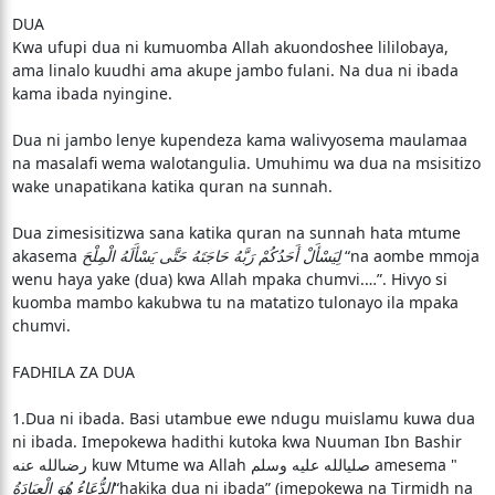
DUA
Kwa ufupi dua ni kumuomba Allah akuondoshee lililobaya,
ama linalo kuudhi ama akupe jambo fulani. Na dua ni ibada
kama ibada nyingine.
Dua ni jambo lenye kupendeza kama walivyosema maulamaa
na masalafi wema walotangulia. Umuhimu wa dua na msisitizo
wake unapatikana katika quran na sunnah.
Dua zimesisitizwa sana katika quran na sunnah hata mtume
akasema
لِيَسْأَلْ أَحَدُكُمْ رَبَّهُ حَاجَتَهُ حَتَّى يَسْأَلَهُ الْمِلْحَ
“na aombe mmoja
wenu haya yake (dua) kwa Allah mpaka chumvi.…”. Hivyo si
kuomba mambo kakubwa tu na matatizo tulonayo ila mpaka
chumvi.
FADHILA ZA DUA
1.Dua ni ibada. Basi utambue ewe ndugu muislamu kuwa dua
ni ibada. Imepokewa hadithi kutoka kwa Nuuman Ibn Bashir
الدُّعَاءُ هُوَ الْعِبَادَةُ
“hakika dua ni ibada” (imepokewa na Tirmidh na