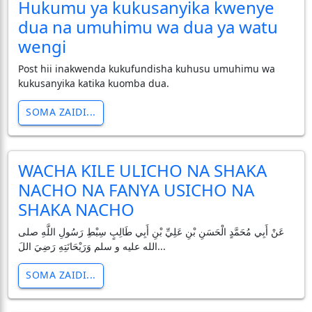
Hukumu ya kukusanyika kwenye
dua na umuhimu wa dua ya watu
wengi
Post hii inakwenda kukufundisha kuhusu umuhimu wa
kukusanyika katika kuomba dua.
SOMA ZAIDI...
WACHA KILE ULICHO NA SHAKA
NACHO NA FANYA USICHO NA
SHAKA NACHO
عَنْ أَبِي مُحَمَّدٍ الْحَسَنِ بْنِ عَلِيِّ بْنِ أَبِي طَالِبٍ سِبْطِ رَسُولِ اللَّهِ صلى
الله عليه و سلم وَرَيْحَانَتِهِ رَضِيَ اللَ...
SOMA ZAIDI...