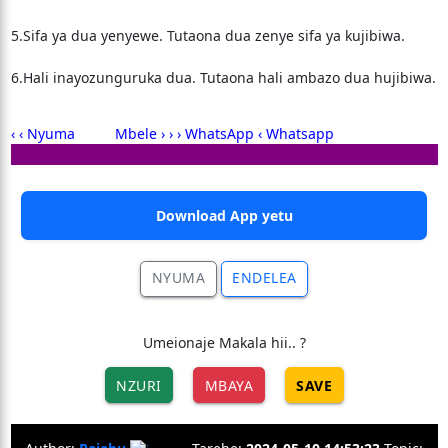
5.Sifa ya dua yenyewe. Tutaona dua zenye sifa ya kujibiwa.
6.Hali inayozunguruka dua. Tutaona hali ambazo dua hujibiwa.
‹ ‹ Nyuma
Mbele › ›
› WhatsApp ‹
Whatsapp
Download App yetu
NYUMA
ENDELEA
Umeionaje Makala hii.. ?
NZURI
MBAYA
SAVE