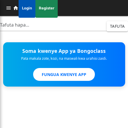
Login
Register
TAFUTA
Soma kwenye App ya Bongoclass
Pata makala zote, kozi, na maswali kwa urahisi zaidi.
FUNGUA KWENYE APP