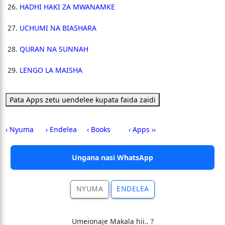
HADHI HAKI ZA MWANAMKE
UCHUMI NA BIASHARA
QURAN NA SUNNAH
LENGO LA MAISHA
Pata Apps zetu uendelee kupata faida zaidi
‹ Nyuma
› Endelea
‹ Books
‹ Apps ››
Ungana nasi WhatsApp
NYUMA
ENDELEA
Umeionaje Makala hii.. ?