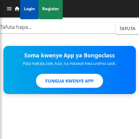
Login
Register
TAFUTA
Soma kwenye App ya Bongoclass
Pata makala zote, kozi, na maswali kwa urahisi zaidi.
FUNGUA KWENYE APP