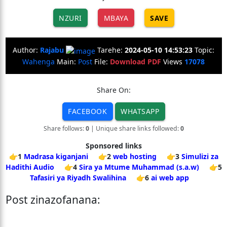
NZURI
MBAYA
SAVE
Author:
Rajabu
Tarehe:
2024-05-10 14:53:23
Topic:
Wahenga
Main:
Post
File:
Download PDF
Views
17078
Share On:
FACEBOOK
WHATSAPP
Share follows:
0
| Unique share links followed:
0
Sponsored links
👉1
Madrasa kiganjani
👉2
web hosting
👉3
Simulizi za
Hadithi Audio
👉4
Sira ya Mtume Muhammad (s.a.w)
👉5
Tafasiri ya Riyadh Swalihina
👉6
ai web app
Post zinazofanana: